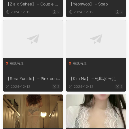
【Zia x Sehee】 – Couple Bu
【Yeonwoo】 – Soap
rma
2024-12-12
2
2024-12-12
2
在线写真
在线写真
【Sera Yunide】 – Pink conc
【Kim Na】 – 死库水 玉足
ept
2024-12-12
2
2024-12-12
2