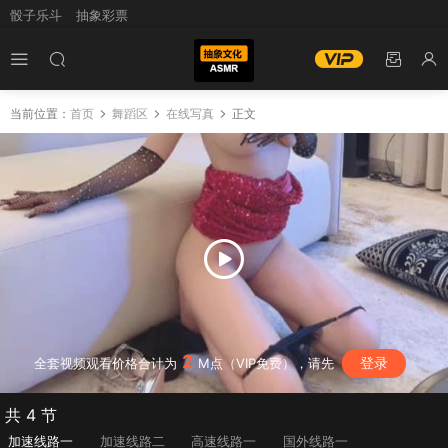
骰子乐斗
抽象彩票
当前位置：
首页
舞蹈区
在线写真
正文
2
登录
全套视频观看价格合计为
M点（VIP免费），请先
共 4 节
加速线路一
加速线路二
高速线路一
国外线路一