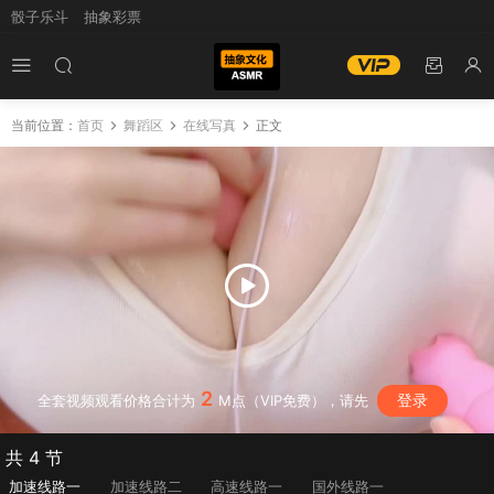
骰子乐斗
抽象彩票
当前位置：
首页
舞蹈区
在线写真
正文
2
登录
全套视频观看价格合计为
M点（VIP免费），请先
共 4 节
加速线路一
加速线路二
高速线路一
国外线路一