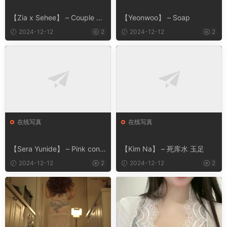
【Zia x Sehee】 – Couple Bu
【Yeonwoo】 – Soap
rma
2024-12-12
2
2024-12-12
2
在线写真
在线写真
【Sera Yunide】 – Pink conc
【Kim Na】 – 死库水 玉足
ept
2024-12-12
2
2024-12-12
2