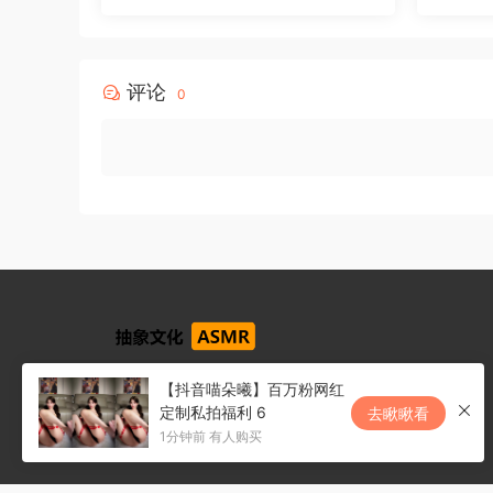
评论
0
【抖音喵朵曦】百万粉网红
关于我们
免责申明
联系我们
定制私拍福利 6
去瞅瞅看
1分钟前 有人购买