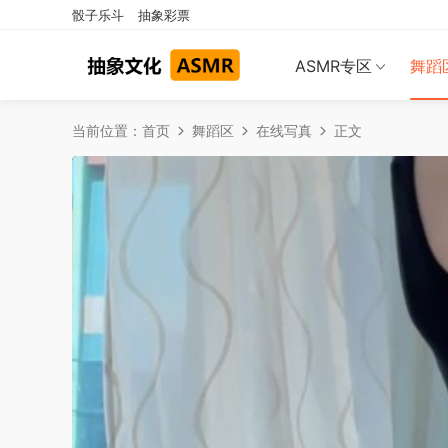
骰子乐斗
抽象彩票
ASMR专区
舞蹈
当前位置：
首页
舞蹈区
在线写真
正文