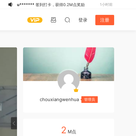
u*******
签到打卡，获得0.2M点奖励
1小时前
2*******
开通了VIP
1小时前
登录
注册
u*******
加入了本站
1小时前
3*******
签到打卡，获得0.2M点奖励
1小时前
3*******
登录了本站
1小时前
u*******
登录了本站
2小时前
共
4
u*******
加入了本站
2小时前
节
u*******
开通了VIP
2小时前
加
加
高
国
u*******
加入了本站
2小时前
速
速
速
外
2*******
登录了本站
1小时前
线
线
线
线
路
路
路
路
chouxiangwenhua
管理员
一
二
一
一
2
M点