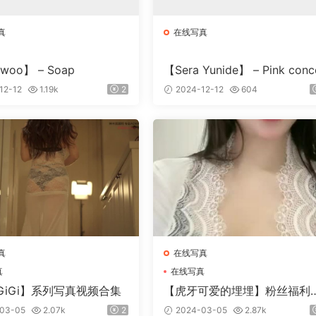
真
在线写真
woo】 – Soap
【Sera Yunide】 – Pink con
t
12-12
1.19k
2
2024-12-12
604
真
在线写真
真
在线写真
GiGi】系列写真视频合集
【虎牙可爱的埋埋】粉丝福利
真视频
03-05
2.07k
2
2024-03-05
2.87k