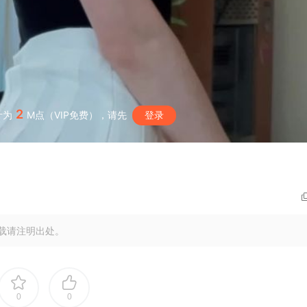
2
计为
M点（VIP免费），请先
登录
载请注明出处。
0
0