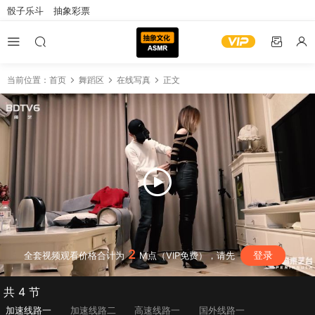
骰子乐斗
抽象彩票
当前位置：
首页
舞蹈区
在线写真
正文
2
登录
全套视频观看价格合计为
M点（VIP免费），请先
共 4 节
加速线路一
加速线路二
高速线路一
国外线路一