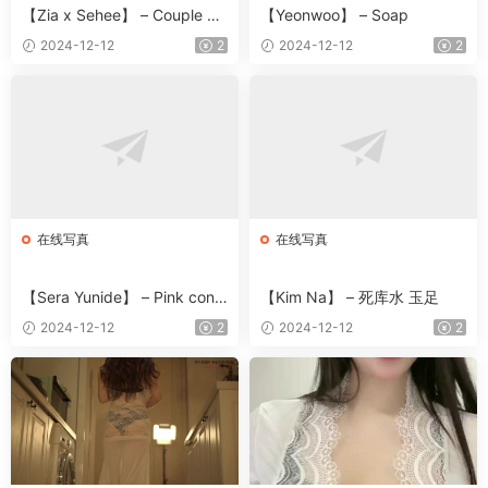
【Zia x Sehee】 – Couple Bu
【Yeonwoo】 – Soap
rma
2024-12-12
2
2024-12-12
2
在线写真
在线写真
【Sera Yunide】 – Pink conc
【Kim Na】 – 死库水 玉足
ept
2024-12-12
2
2024-12-12
2