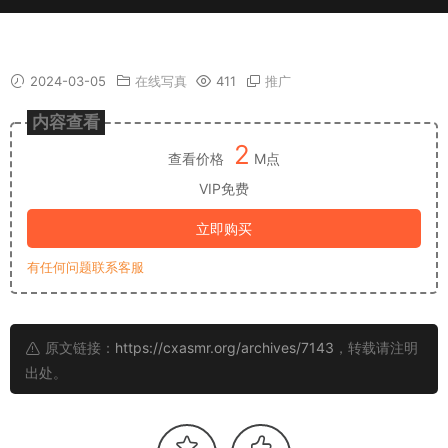
【王馨瑶】万元内部写真花絮福利合集 27
2024-03-05
在线写真
411
推广
内容查看
2
查看价格
M点
VIP免费
立即购买
有任何问题联系客服
原文链接：
https://cxasmr.org/archives/7143
，转载请注明
出处。