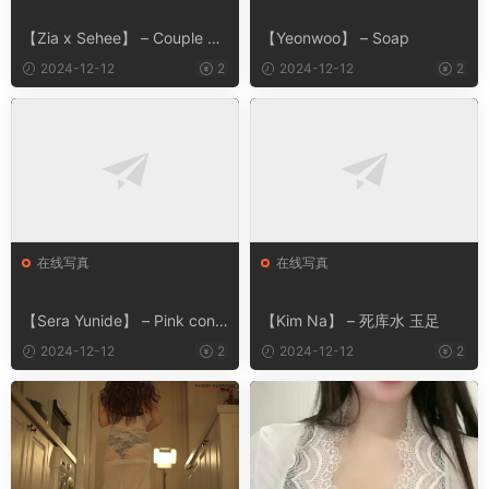
【Zia x Sehee】 – Couple Bu
【Yeonwoo】 – Soap
rma
2024-12-12
2
2024-12-12
2
在线写真
在线写真
【Sera Yunide】 – Pink conc
【Kim Na】 – 死库水 玉足
ept
2024-12-12
2
2024-12-12
2