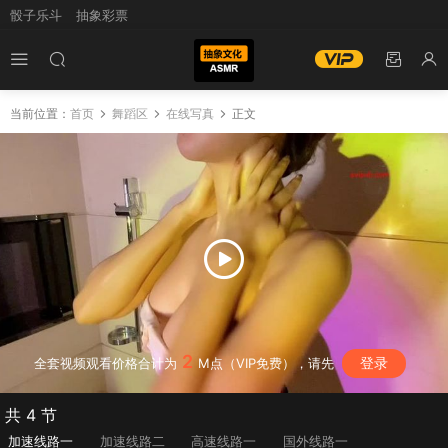
骰子乐斗
抽象彩票
当前位置：
首页
舞蹈区
在线写真
正文
2
登录
全套视频观看价格合计为
M点（VIP免费），请先
共 4 节
加速线路一
加速线路二
高速线路一
国外线路一