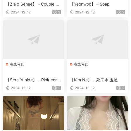
【Zia x Sehee】 – Couple Bu
【Yeonwoo】 – Soap
rma
2024-12-12
2
2024-12-12
2
在线写真
在线写真
【Sera Yunide】 – Pink conc
【Kim Na】 – 死库水 玉足
ept
2024-12-12
2
2024-12-12
2