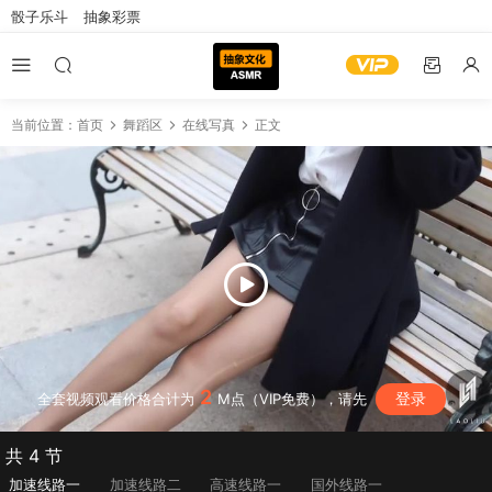
骰子乐斗
抽象彩票
当前位置：
首页
舞蹈区
在线写真
正文
2
登录
全套视频观看价格合计为
M点（VIP免费），请先
共 4 节
加速线路一
加速线路二
高速线路一
国外线路一