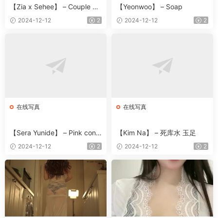
【Zia x Sehee】 – Couple Bu
【Yeonwoo】 – Soap
rma
2024-12-12
2
2024-12-12
2
在线写真
在线写真
【Sera Yunide】 – Pink conc
【Kim Na】 – 死库水 玉足
ept
2024-12-12
2
2024-12-12
2