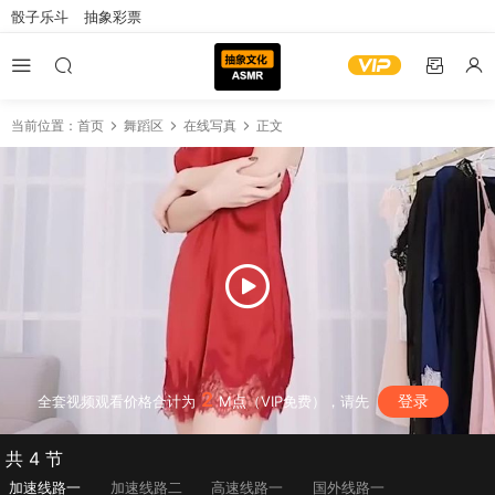
骰子乐斗
抽象彩票
当前位置：
首页
舞蹈区
在线写真
正文
2
登录
全套视频观看价格合计为
M点（VIP免费），请先
共 4 节
加速线路一
加速线路二
高速线路一
国外线路一