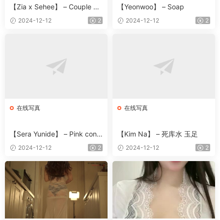
【Zia x Sehee】 – Couple Bu
【Yeonwoo】 – Soap
rma
2024-12-12
2
2024-12-12
2
在线写真
在线写真
【Sera Yunide】 – Pink conc
【Kim Na】 – 死库水 玉足
ept
2024-12-12
2
2024-12-12
2