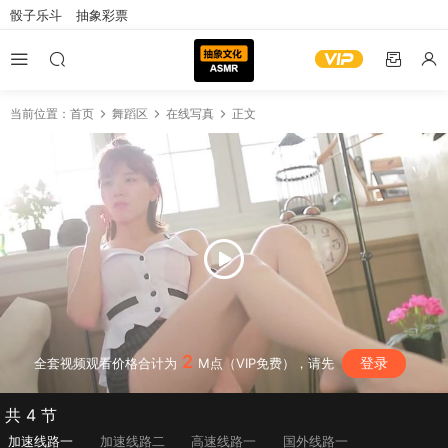
骰子乐斗
抽象彩票
当前位置：
首页
舞蹈区
在线写真
正文
2
登录
全套视频观看价格合计为
M点（VIP免费），请先
共 4 节
加速线路一
加速线路二
高速线路一
国外线路一