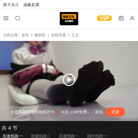
骰子乐斗
抽象彩票
当前位置：
首页
舞蹈区
在线写真
正文
2
登录
全套视频观看价格合计为
M点（VIP免费），请先
共 4 节
加速线路一
加速线路二
高速线路一
国外线路一