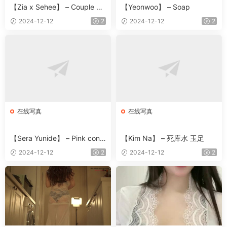
【Zia x Sehee】 – Couple Bu
【Yeonwoo】 – Soap
rma
2024-12-12
2
2024-12-12
2
在线写真
在线写真
【Sera Yunide】 – Pink conc
【Kim Na】 – 死库水 玉足
ept
2024-12-12
2
2024-12-12
2