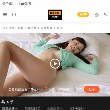
骰子乐斗
抽象彩票
当前位置：
首页
舞蹈区
在线写真
正文
2
登录
全套视频观看价格合计为
M点（VIP免费），请先
共 4 节
加速线路一
加速线路二
高速线路一
国外线路一