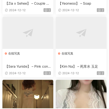
【Zia x Sehee】 – Couple Bu
【Yeonwoo】 – Soap
rma
2024-12-12
2
2024-12-12
2
在线写真
在线写真
【Sera Yunide】 – Pink conc
【Kim Na】 – 死库水 玉足
ept
2024-12-12
2
2024-12-12
2